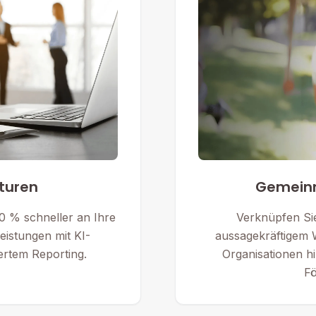
turen
Gemeinn
50 % schneller an Ihre
Verknüpfen Sie
eistungen mit KI-
aussagekräftigem 
ertem Reporting.
Organisationen h
Fö