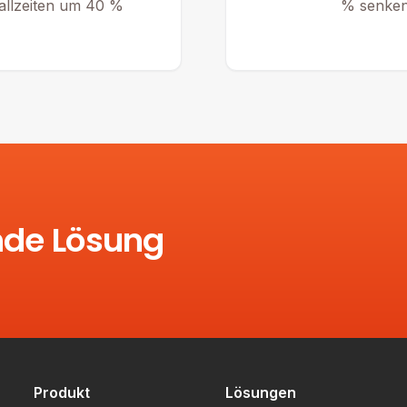
fallzeiten um 40 %
% senken 
nde Lösung
Produkt
Lösungen