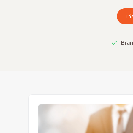
Lö
Bran