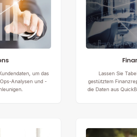
ons
Fina
 Kundendaten, um das
Lassen Sie Tabel
Ops-Analysen und -
gestütztem Finanzre
leunigen.
die Daten aus Quic