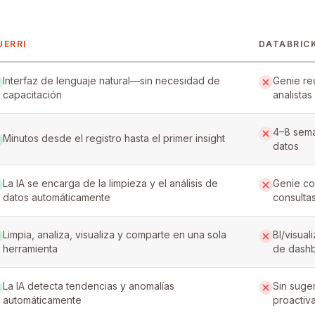
UERRI
DATABRIC
rri and Databricks
Interfaz de lenguaje natural—sin necesidad de
Genie re
capacitación
analista
4–8 sema
Minutos desde el registro hasta el primer insight
datos
La IA se encarga de la limpieza y el análisis de
Genie con
datos automáticamente
consulta
Limpia, analiza, visualiza y comparte en una sola
BI/visua
herramienta
de dash
La IA detecta tendencias y anomalías
Sin suge
automáticamente
proactiv