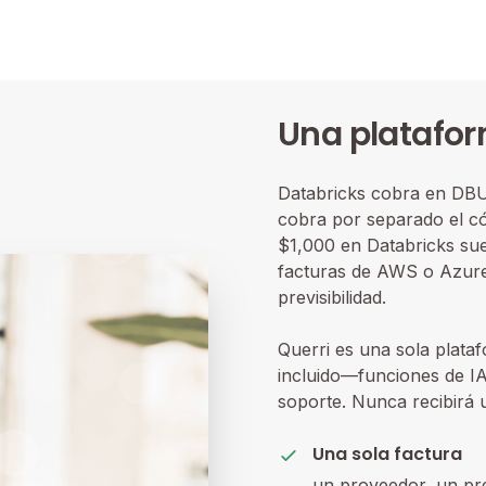
Una platafor
Databricks cobra en DBU
cobra por separado el c
$1,000 en Databricks sue
facturas de AWS o Azure
previsibilidad.
Querri es una sola plata
incluido—funciones de IA
soporte. Nunca recibirá
Una sola factura
un proveedor, un pr