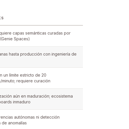
KS
quiere capas semánticas curadas por
s (Genie Spaces)
nas hasta producción con ingeniería de
 un límite estricto de 20
s/minuto; requiere curación
lización aún en maduración; ecosistema
boards inmaduro
rencias autónomas ni detección
a de anomalías