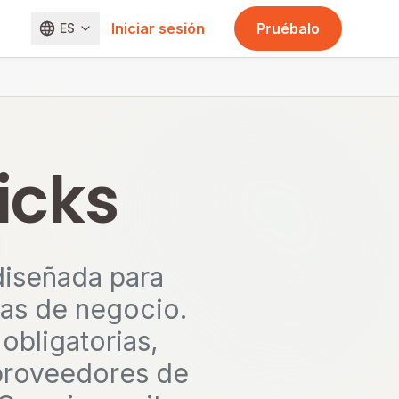
Iniciar sesión
Pruébalo
ES
icks
diseñada para
tas de negocio.
obligatorias,
 proveedores de