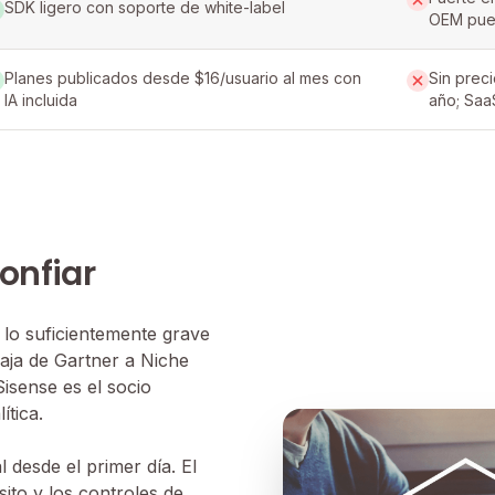
SDK ligero con soporte de white-label
OEM pued
Planes publicados desde $16/usuario al mes con
Sin preci
IA incluida
año; Saa
onfiar
s lo suficientemente grave
aja de Gartner a Niche
isense es el socio
ítica.
 desde el primer día. El
ito y los controles de