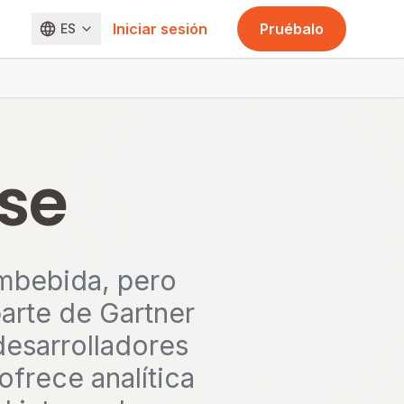
Iniciar sesión
Pruébalo
ES
nse
embebida, pero
parte de Gartner
desarrolladores
ofrece analítica