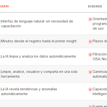
UERRI
SISENSE
erri and Sisense
Orientad
Interfaz de lenguaje natural: sin necesidad de
programa
capacitación
de uso
Minutos desde el registro hasta el primer insight
Plazos d
Filtració
La IA limpia y analiza los datos automáticamente
CISA; Ni
Limpie, analice, visualice y comparta en una sola
Carencia
herramienta
automati
La IA revela tendencias y anomalías
Capacidad
automáticamente
Intellig
Fuerte e