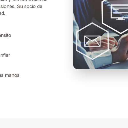
siones. Su socio de
ad.
nsito
nfiar
las manos