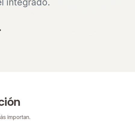
l integrado.
ción
ás importan.