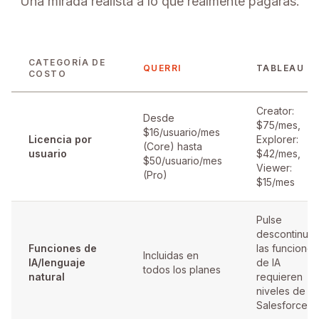
Una mirada realista a lo que realmente pagarás.
CATEGORÍA DE
QUERRI
TABLEAU
COSTO
Creator:
Desde
$75/mes,
$16/usuario/mes
Licencia por
Explorer:
(Core) hasta
usuario
$42/mes,
$50/usuario/mes
Viewer:
(Pro)
$15/mes
Pulse
descontinuad
Funciones de
las funciones
Incluidas en
IA/lenguaje
de IA
todos los planes
natural
requieren
niveles de
Salesforce