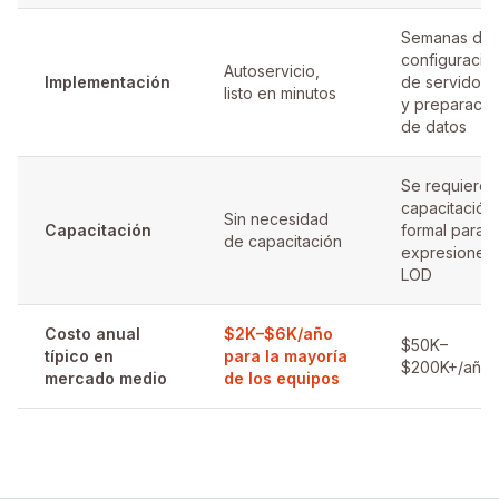
Semanas de
configuració
Autoservicio,
Implementación
de servidore
listo en minutos
y preparació
de datos
Se requiere
capacitación
Sin necesidad
Capacitación
formal para l
de capacitación
expresiones
LOD
Costo anual
$2K–$6K/año
$50K–
típico en
para la mayoría
$200K+/año
mercado medio
de los equipos