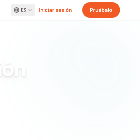
Iniciar sesión
Pruébalo
ES
ión