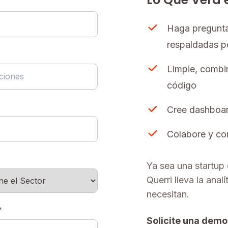
Haga pregunta
respaldadas po
Limpie, combin
código
Cree dashboar
Colabore y com
Ya sea una startup
Querri lleva la anal
necesitan.
*
Solicite una demo