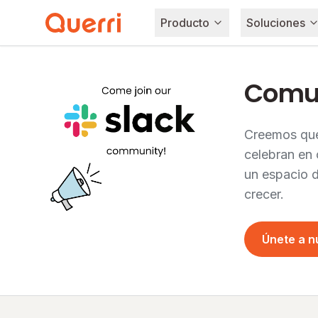
Producto
Soluciones
Skip to content
Comun
Creemos que
celebran en 
un espacio 
crecer.
Únete a n