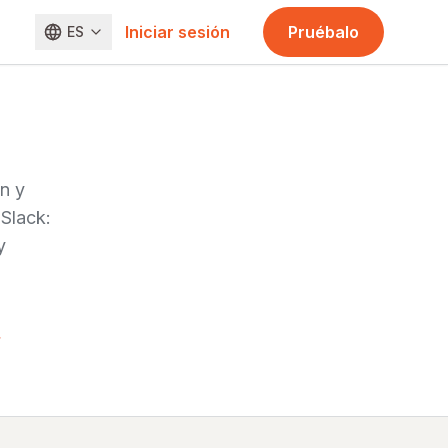
Iniciar sesión
Pruébalo
ES
n y
Slack:
y
→