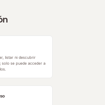
ón
, listar ni descubrir
; solo se puede acceder a
dos.
eso