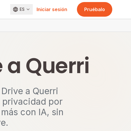
Iniciar sesión
Pruébalo
ES
 a Querri
Drive a Querri
 privacidad por
 más con IA, sin
e.