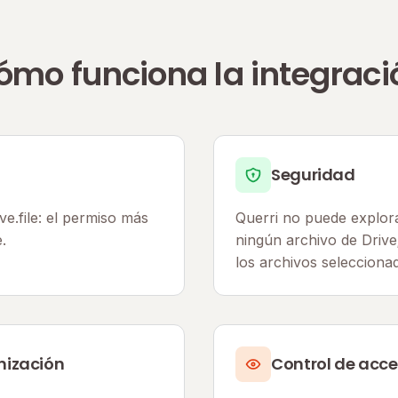
ómo funciona la integraci
Seguridad
e.file: el permiso más
Querri no puede explorar
.
ningún archivo de Drive
los archivos selecciona
nización
Control de acc