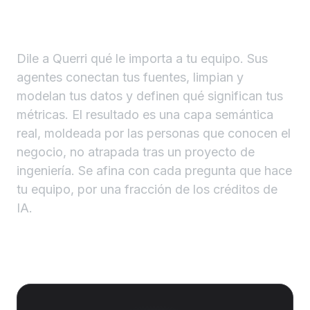
capa semántica que se
construyen solas.
Dile a Querri qué le importa a tu equipo. Sus
agentes conectan tus fuentes, limpian y
modelan tus datos y definen qué significan tus
métricas. El resultado es una capa semántica
real, moldeada por las personas que conocen el
negocio, no atrapada tras un proyecto de
ingeniería. Se afina con cada pregunta que hace
tu equipo, por una fracción de los créditos de
IA.