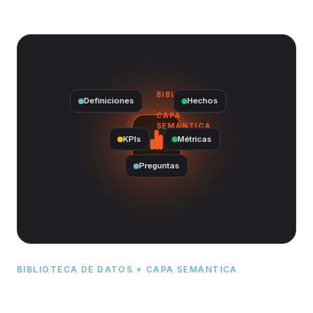
BIBLIOTECA
Definiciones
Hechos
·
CAPA
SEMÁNTICA
KPIs
Métricas
Preguntas
BIBLIOTECA DE DATOS + CAPA SEMÁNTICA
Una biblioteca de datos y una