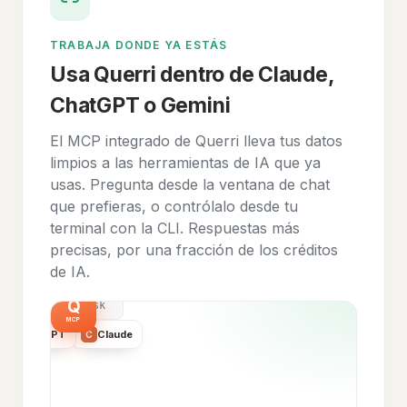
TRABAJA DONDE YA ESTÁS
Usa Querri dentro de Claude,
ChatGPT o Gemini
El MCP integrado de Querri lleva tus datos
limpios a las herramientas de IA que ya
usas. Pregunta desde la ventana de chat
que prefieras, o contrólalo desde tu
terminal con la CLI. Respuestas más
precisas, por una fracción de los créditos
Gemini
◆
de IA.
Q
>
querri ask
MCP
ChatGPT
Claude
G
C