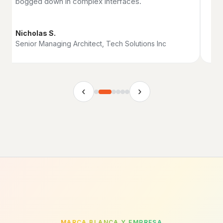
bogged down in complex interfaces.
Nicholas S.
AI
Senior Managing Architect, Tech Solutions Inc
In
‹
›
MARCA BLANCA Y EMPRESA