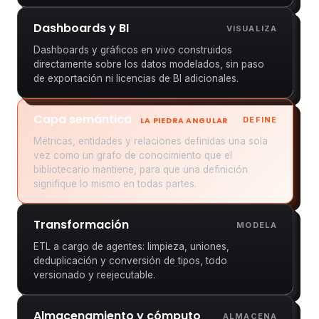
Dashboards y BI
VISUALIZA
Dashboards y gráficos en vivo construidos
directamente sobre los datos modelados, sin paso
de exportación ni licencias de BI adicionales.
Capa semántica
DEFINE
LA PIEDRA ANGULAR
Métricas, entidades y relaciones definidas una sola
vez como un grafo de conocimiento que el
bibliotecario mantiene, para que una definición
signifique lo mismo en todas partes.
Transformación
MODELA
ETL a cargo de agentes: limpieza, uniones,
deduplicación y conversión de tipos, todo
versionado y reejecutable.
Almacenamiento y cómputo
ALMACENA