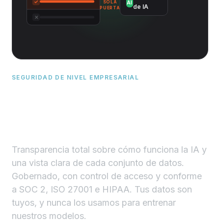
✓
AI
SOLA
de IA
PUERTA
✕
SEGURIDAD DE NIVEL EMPRESARIAL
Tus datos: gobernados, con
control de acceso y de tu
propiedad.
Transparencia total sobre cómo funciona la IA y
una vista clara de cada conjunto de datos.
Gobernado, con control de acceso y conforme
a SOC 2, ISO 27001 e HIPAA. Tus datos son
tuyos, y nunca los usamos para entrenar
nuestros modelos.