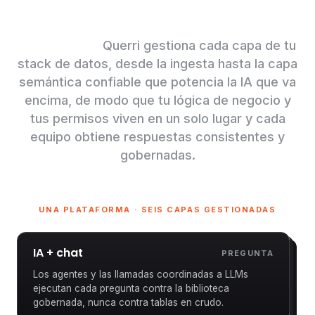
Diseñado para desplegarse en toda la
organización.
Querri gestiona cada capa de tu
stack de datos, desde la ingesta hasta la capa
semántica confiable que potencia la IA que va
encima, de modo que tu lógica de negocio y
tus permisos viven en un solo lugar y cada
equipo obtiene respuestas consistentes y
gobernadas.
UNA PLATAFORMA · SEIS CAPAS GESTIONADAS
IA + chat
PREGUNTA
Los agentes y las llamadas coordinadas a LLMs
ejecutan cada pregunta contra la biblioteca
gobernada, nunca contra tablas en crudo.