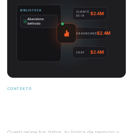
BIBLIOTECA
CLIENTE
$2.4M
DE IA
Abandono
✓
definido
$2.4M
DASHBOARD
Año fiscal
✓
definido
$2.4M
CHAT
CONTEXTO
Contexto que hace cada
respuesta consistente, y cada
siguiente más inteligente.
Querri reúne tus datos, tu lógica de negocio y