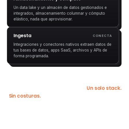
Un data lake y un almacén de datos gestionados e
integrados, almacenamiento columnar y cómputo
elástico, nada que aprovisionar.
Ingesta
CONECTA
Integraciones y conectores nativos extraen datos de
tus bases de datos, apps SaaS, archivos y APIs de
forma programada.
Del almacenamiento a la capa semántica y la IA,
Un solo stack.
construido como un solo sistema.
Sin costuras.
Tu lógica y tus permisos viven en
un solo lugar, y cada pregunta hace la
plataforma más inteligente.