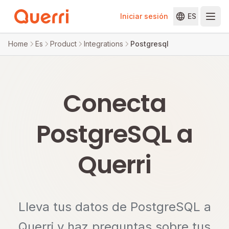
Iniciar sesión
ES
Skip to content
Home
Es
Product
Integrations
Postgresql
Conecta
PostgreSQL a
Querri
Lleva tus datos de PostgreSQL a
Querri y haz preguntas sobre tus