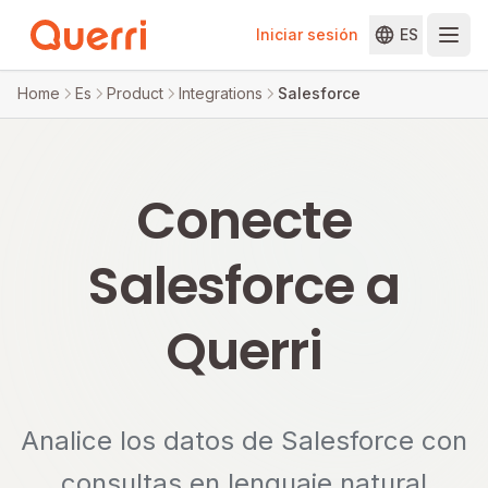
Iniciar sesión
ES
Skip to content
Home
Es
Product
Integrations
Salesforce
Conecte
Salesforce a
Querri
Analice los datos de Salesforce con
consultas en lenguaje natural