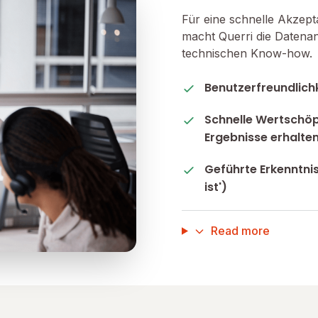
Für eine schnelle Akzep
macht Querri die Datena
technischen Know-how.
Benutzerfreundlichk
Schnelle Wertschöp
Ergebnisse erhalte
Geführte Erkenntni
ist')
Read more