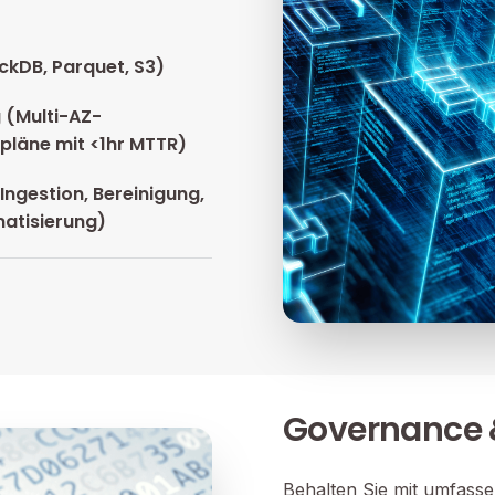
ckDB, Parquet, S3)
 (Multi-AZ-
spläne mit <1hr MTTR)
Ingestion, Bereinigung,
matisierung)
Governance &
Behalten Sie mit umfass