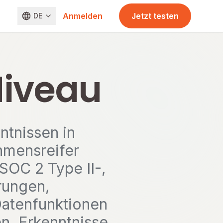
Anmelden
Jetzt testen
DE
Niveau
ntnissen in
ehmensreifer
 SOC 2 Type II-,
rungen,
Datenfunktionen
en, Erkenntnisse