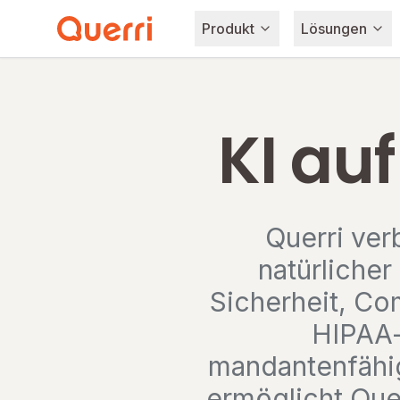
Produkt
Lösungen
Skip to content
KI au
Querri ver
natürlicher
Sicherheit, Com
HIPAA-
mandantenfähig
ermöglicht Quer