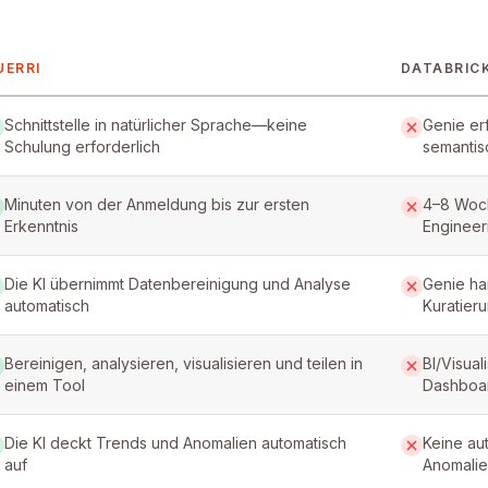
UERRI
DATABRIC
rri and Databricks
Schnittstelle in natürlicher Sprache—keine
Genie er
Schulung erforderlich
semantis
Minuten von der Anmeldung bis zur ersten
4–8 Woch
Erkenntnis
Engineer
Die KI übernimmt Datenbereinigung und Analyse
Genie ha
automatisch
Kuratieru
Bereinigen, analysieren, visualisieren und teilen in
BI/Visual
einem Tool
Dashboar
Die KI deckt Trends und Anomalien automatisch
Keine au
auf
Anomali