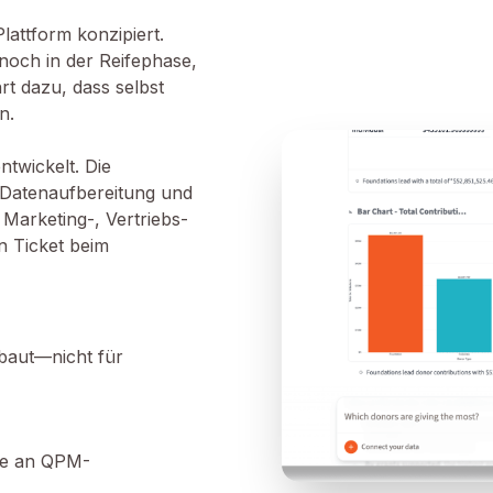
lattform konzipiert.
 noch in der Reifephase,
t dazu, dass selbst
n.
twickelt. Die
te Datenaufbereitung und
 Marketing-, Vertriebs-
n Ticket beim
baut—nicht für
hne an QPM-