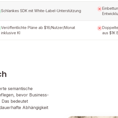
Einbettun
Schlankes SDK mit White-Label-Unterstützung
Entwickl
Veröffentlichte Pläne ab $16/Nutzer/Monat
Doppelte
inklusive KI
aus $1K
ch
erte semantische
flegen, bevor Business-
. Das bedeutet
dauerhafte Abhängigkeit