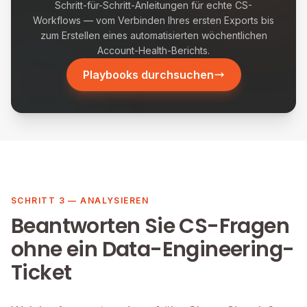
Schritt-für-Schritt-Anleitungen für echte CS-
Workflows — vom Verbinden Ihres ersten Exports bis
zum Erstellen eines automatisierten wöchentlichen
Account-Health-Berichts.
Playbooks durchsuchen
SCHRITT 3 — ANALYSIEREN
Beantworten Sie CS-Fragen
ohne ein Data-Engineering-
Ticket