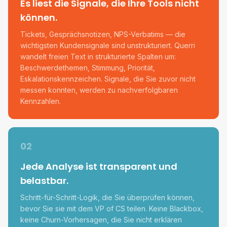
Es liest die Signale, die Ihre Tools nicht
können.
Tickets, Gesprächsnotizen, NPS-Verbatims — die
wichtigsten Kundensignale sind unstrukturiert. Querri
wandelt freien Text in strukturierte Spalten um:
Beschwerdethemen, Stimmung, Priorität,
Eskalationskennzeichen. Signale, die Sie zuvor nicht
messen konnten, werden zu nachverfolgbaren
Kennzahlen.
02
Jede Analyse ist transparent und
belastbar.
Schritt-für-Schritt-Logik, die Sie überprüfen können,
bevor Sie sie mit dem VP of CS teilen. Keine Blackbox,
keine Churn-Vorhersagen, die Sie nicht erklären