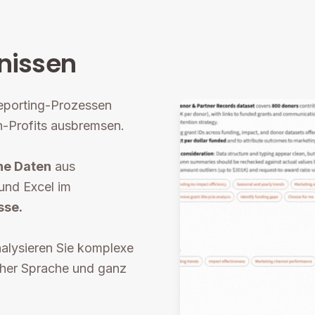
tnissen
eporting-Prozessen
-Profits ausbremsen.
he Daten
aus
und Excel im
sse.
nalysieren Sie komplexe
icher Sprache und ganz