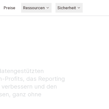
Preise
Ressourcen
Sicherheit
datengestützten
-Profits, das Reporting
u verbessern und den
sen, ganz ohne