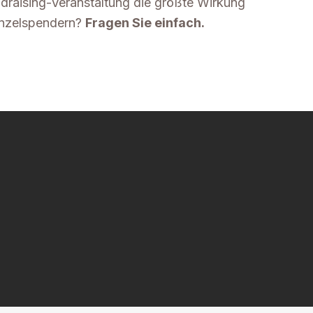
draising-Veranstaltung die größte Wirkung
inzelspendern?
Fragen Sie einfach.
?