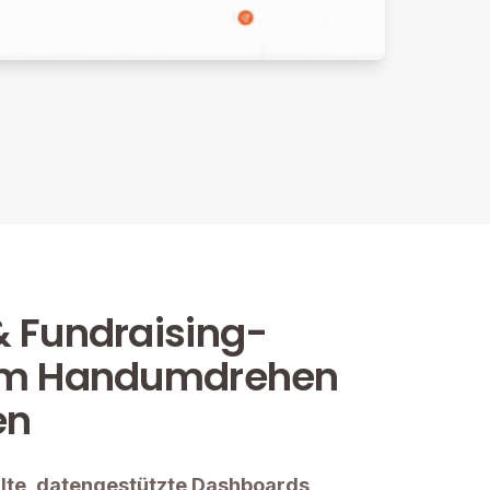
 Fundraising-
im Handumdrehen
en
ilte, datengestützte Dashboards