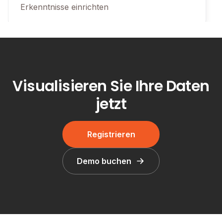
Erkenntnisse einrichten
Tutorial
Visualisieren Sie Ihre Daten
jetzt
Registrieren
4:15
Demo buchen
Vom neuen Projekt zum
Dashboard
Sehen Sie, wie Sie in wenigen Minuten von
einem neuen Projekt zu einem voll