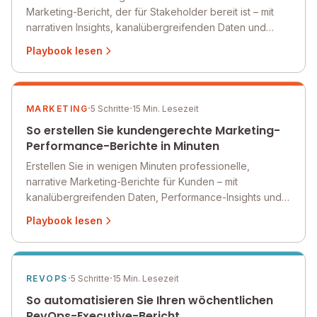
Marketing-Bericht, der für Stakeholder bereit ist – mit
narrativen Insights, kanalübergreifenden Daten und
Anomalie-Erkennung dank der konversationellen KI von
Playbook lesen
Querri.
·
·
MARKETING
5 Schritte
15 Min. Lesezeit
So erstellen Sie kundengerechte Marketing-
Performance-Berichte in Minuten
Erstellen Sie in wenigen Minuten professionelle,
narrative Marketing-Berichte für Kunden – mit
kanalübergreifenden Daten, Performance-Insights und
strategischen Empfehlungen dank der konversationellen
Playbook lesen
KI von Querri.
·
·
REVOPS
5 Schritte
15 Min. Lesezeit
So automatisieren Sie Ihren wöchentlichen
RevOps-Executive-Bericht