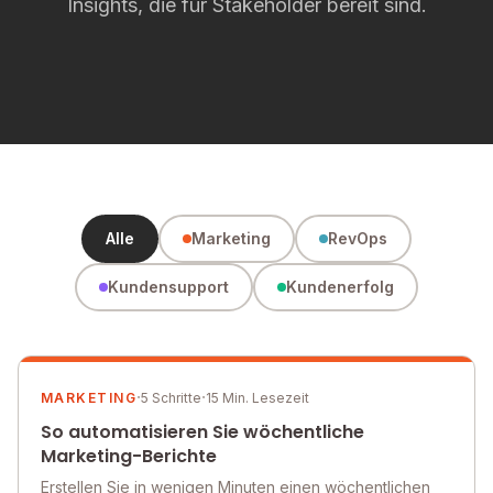
Insights, die für Stakeholder bereit sind.
Alle
Marketing
RevOps
Kundensupport
Kundenerfolg
·
·
MARKETING
5 Schritte
15 Min. Lesezeit
So automatisieren Sie wöchentliche
Marketing-Berichte
Erstellen Sie in wenigen Minuten einen wöchentlichen