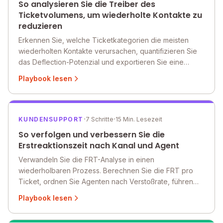
So analysieren Sie die Treiber des
Ticketvolumens, um wiederholte Kontakte zu
reduzieren
Erkennen Sie, welche Ticketkategorien die meisten
wiederholten Kontakte verursachen, quantifizieren Sie
das Deflection-Potenzial und exportieren Sie eine
priorisierte Maßnahmentabelle, die Ihr Team wirklich
Playbook lesen
nutzen kann.
·
·
KUNDENSUPPORT
7 Schritte
15 Min. Lesezeit
So verfolgen und verbessern Sie die
Erstreaktionszeit nach Kanal und Agent
Verwandeln Sie die FRT-Analyse in einen
wiederholbaren Prozess. Berechnen Sie die FRT pro
Ticket, ordnen Sie Agenten nach Verstoßrate, führen
Sie Was-wäre-wenn-Szenarien durch und erstellen Sie
Playbook lesen
einen QBR-fähigen Bericht, mit dem Ihr Team jede
Woche handeln kann.