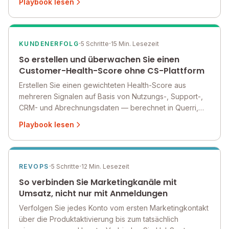
Playbook lesen
quellenübergreifenden Frühwarnsystems.
·
·
KUNDENERFOLG
5 Schritte
15 Min. Lesezeit
So erstellen und überwachen Sie einen
Customer-Health-Score ohne CS-Plattform
Erstellen Sie einen gewichteten Health-Score aus
mehreren Signalen auf Basis von Nutzungs-, Support-,
CRM- und Abrechnungsdaten — berechnet in Querri,
wöchentlich aktualisiert und sichtbar in einem geteilten
Playbook lesen
Dashboard. Kein Gainsight oder ChurnZero erforderlich.
·
·
REVOPS
5 Schritte
12 Min. Lesezeit
So verbinden Sie Marketingkanäle mit
Umsatz, nicht nur mit Anmeldungen
Verfolgen Sie jedes Konto vom ersten Marketingkontakt
über die Produktaktivierung bis zum tatsächlich