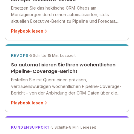
Ersetzen Sie das hektische CRM-Chaos am
Montagmorgen durch einen automatisierten, stets
aktuellen Executive-Bericht zu Pipeline und Forecast.
Erstellen Sie ihn einmal in Querri und liefern Sie ihn
Playbook lesen
anschließend jede Woche pünktlich aus.
·
·
REVOPS
5 Schritte
15 Min. Lesezeit
So automatisieren Sie Ihren wöchentlichen
Pipeline-Coverage-Bericht
Erstellen Sie mit Querri einen präzisen,
vertrauenswürdigen wöchentlichen Pipeline-Coverage-
Bericht – von der Anbindung der CRM-Daten über die
Datenbereinigung und Coverage-Analyse bis zur
Playbook lesen
Executive-Präsentation.
·
·
KUNDENSUPPORT
5 Schritte
8 Min. Lesezeit