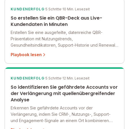
·
·
KUNDENERFOLG
5 Schritte
10 Min. Lesezeit
So erstellen Sie ein QBR-Deck aus Live-
Kundendaten in Minuten
Erstellen Sie eine ausgefeilte, datenreiche QBR-
Präsentation mit Nutzungstrends,
Gesundheitsindikatoren, Support-Historie und Renewal-
Kontext – ohne Daten manuell aus mehreren Systemen
Playbook lesen
zusammenzutragen.
·
·
KUNDENERFOLG
5 Schritte
12 Min. Lesezeit
So identifizieren Sie gefährdete Accounts vor
der Verlängerung mit quellenübergreifender
Analyse
Erkennen Sie gefährdete Accounts vor der
Verlängerung, indem Sie CRM-, Nutzungs-, Support-
und Engagement-Signale an einem Ort kombinieren.
Eine Schritt-für-Schritt-Anleitung zum Aufbau eines