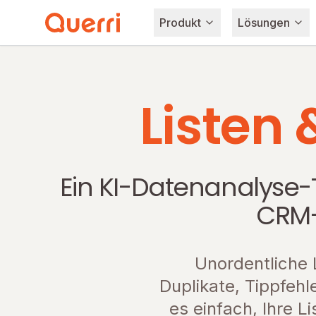
Produkt
Lösungen
Skip to content
Listen 
Ein KI-Datenanalyse-T
CRM-
Unordentliche L
Duplikate, Tippfeh
es einfach, Ihre L