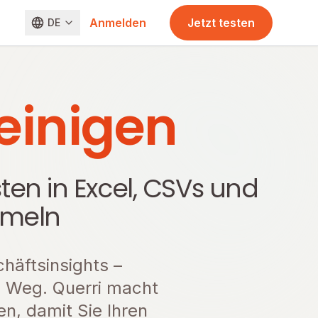
Anmelden
Jetzt testen
DE
reinigen
ten in Excel, CSVs und
rmeln
chäftsinsights –
m Weg. Querri macht
en, damit Sie Ihren