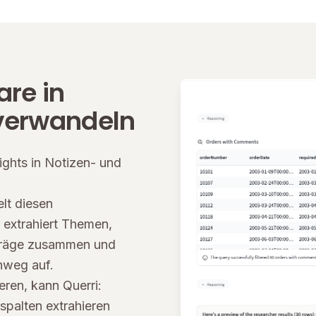
re in
 verwandeln
ights in Notizen- und
lt diesen
s extrahiert Themen,
nträge zusammen und
nweg auf.
eren, kann Querri:
palten extrahieren