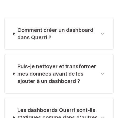
3:20
Graphiques et diagrammes
Comment créer un dashboard
dans Querri ?
Explorez les différents types de visualisation
et quand utiliser chacun
Puis-je nettoyer et transformer
mes données avant de les
ajouter à un dashboard ?
Les dashboards Querri sont-ils
statiques comme dans d'autres