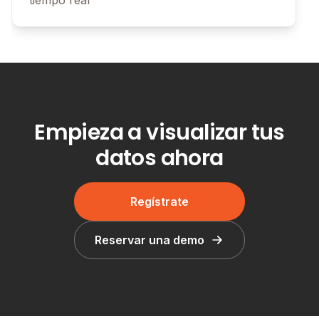
Tutorial
Empieza a visualizar tus
datos ahora
4:15
Regístrate
Del nuevo proyecto al dashboard
Reservar una demo
Mira cómo pasar de un nuevo proyecto a un
dashboard completamente funcional en
minutos