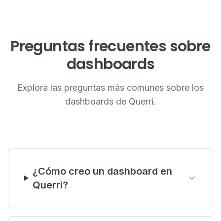
Visualización
Preguntas frecuentes sobre
dashboards
Explora las preguntas más comunes sobre los
dashboards de Querri.
3:20
Gráficos y diagramas
Explora los diferentes tipos de visualización y
¿Cómo creo un dashboard en
cuándo usar cada uno
Querri?