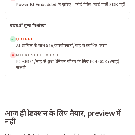
Power BI Embedded के ज़रिए—कोई नेटिव फ़र्स्ट-पार्टी SDK नहीं
पारदर्शी मूल्य निर्धारण
QUERRI
AI शामिल के साथ $16/उपयोगकर्ता/माह से प्रकाशित प्लान
MICROSOFT FABRIC
F2 ~$321/माह से शुरू; प्रीमियम फ़ीचर के लिए F64 ($5K+/माह)
ज़रूरी
आज ही प्रोडक्शन के लिए तैयार, preview में
नहीं