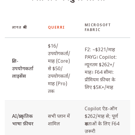
MICROSOFT
लागत श्रेणी
QUERRI
FABRIC
$16/
F2: ~$321/माह
उपयोगकर्ता/
PAYG। Copilot:
प्रति-
माह (Core)
न्यूनतम $262+/
उपयोगकर्ता
से $50/
माह। F64 सीमा:
लाइसेंस
उपयोगकर्ता/
प्रीमियम फ़ीचर के
माह (Pro)
लिए $5K+/माह
तक
Copilot ऐड-ऑन
AI/प्राकृतिक
सभी प्लान में
$262/माह से; पूर्ण
भाषा फ़ीचर
शामिल
क्षमताओं के लिए F64
ज़रूरी