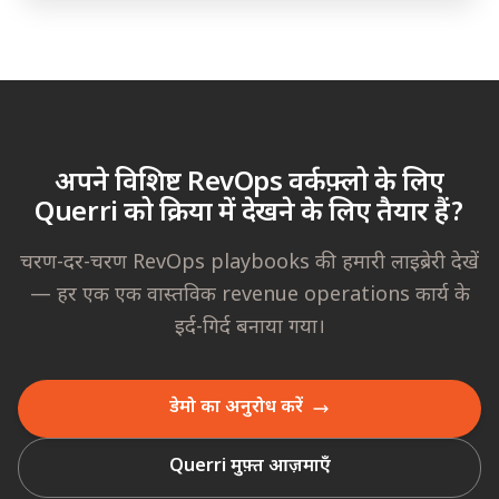
अपने विशिष्ट RevOps वर्कफ़्लो के लिए
Querri को क्रिया में देखने के लिए तैयार हैं?
चरण-दर-चरण RevOps playbooks की हमारी लाइब्रेरी देखें
— हर एक एक वास्तविक revenue operations कार्य के
इर्द-गिर्द बनाया गया।
डेमो का अनुरोध करें
Querri मुफ़्त आज़माएँ