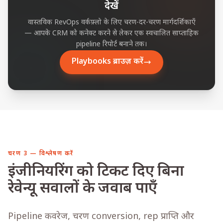
देखें
वास्तविक RevOps वर्कफ़्लो के लिए चरण-दर-चरण मार्गदर्शिकाएँ
— आपके CRM को कनेक्ट करने से लेकर एक स्वचालित साप्ताहिक
pipeline रिपोर्ट बनाने तक।
Playbooks ब्राउज़ करें
चरण 3 — विश्लेषण करें
इंजीनियरिंग को टिकट दिए बिना
रेवेन्यू सवालों के जवाब पाएँ
Pipeline कवरेज, चरण conversion, rep प्राप्ति और