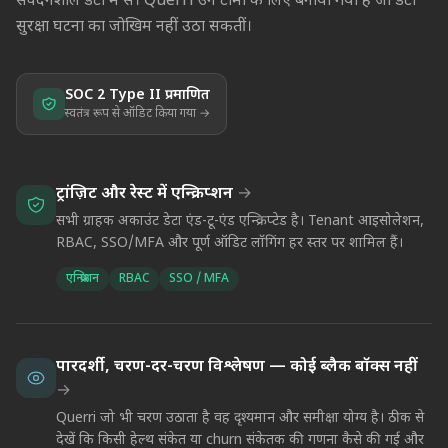
संवेदनशील डेटा में से। Querri उन टीमों के लिए बनाया गया है जो डेटा
सुरक्षा घटना का जोखिम नहीं उठा सकतीं।
SOC 2 Type II प्रमाणित
स्वतंत्र रूप से ऑडिट किया गया →
ट्रांज़िट और रेस्ट में एन्क्रिप्शन
→
सभी ग्राहक अकाउंट डेटा एंड-टू-एंड एन्क्रिप्टेड है। Tenant आइसोलेशन,
RBAC, SSO/MFA और पूर्ण ऑडिट लॉगिंग हर स्तर पर शामिल हैं।
एन्क्रिप्शन
RBAC
SSO / MFA
पारदर्शी, चरण-दर-चरण विश्लेषण — कोई ब्लैक बॉक्स नहीं
→
Querri जो भी चरण उठाता है वह दृश्यमान और समीक्षा योग्य है। ठीक से
देखें कि किसी हेल्थ संकेत या churn संकेतक की गणना कैसे की गई और