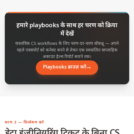
हमारे playbooks के साथ हर चरण को क्रिया
में देखें
वास्तविक CS workflows के लिए चरण-दर-चरण वॉकथ्रू — अपने
पहले एक्सपोर्ट को कनेक्ट करने से लेकर एक स्वचालित साप्ताहिक
अकाउंट हेल्थ रिपोर्ट बनाने तक।
Playbooks ब्राउज़ करें
चरण 3 — विश्लेषण करें
डेटा इंजीनियरिंग टिकट के बिना CS