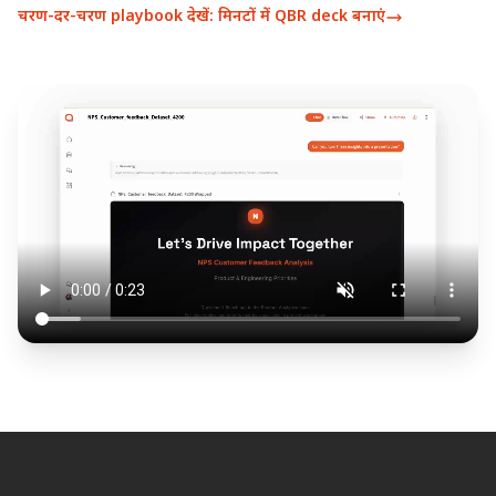
चरण-दर-चरण playbook देखें: मिनटों में QBR deck बनाएं