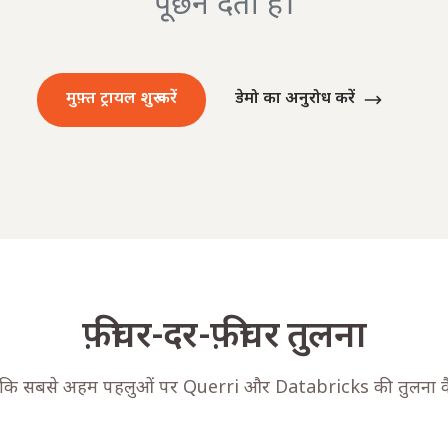
पूछने देता है।
मुफ़्त ट्रायल शुरू करें
डेमो का अनुरोध करें
फ़ीचर-दर-फ़ीचर तुलना
 कि सबसे अहम पहलुओं पर Querri और Databricks की तुलना कै