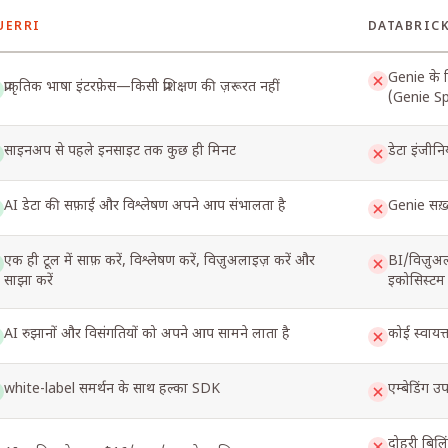
UERRI
DATABRIC
rri and Databricks
Genie के लि
प्राकृतिक भाषा इंटरफ़ेस—किसी प्रशिक्षण की ज़रूरत नहीं
(Genie Spa
साइनअप से पहले इनसाइट तक कुछ ही मिनट
डेटा इंजीनि
AI डेटा की सफ़ाई और विश्लेषण अपने आप संभालता है
Genie सख़्
एक ही टूल में साफ़ करें, विश्लेषण करें, विज़ुअलाइज़ करें और
BI/विज़ुअल
साझा करें
इकोसिस्टम
AI रुझानों और विसंगतियों को अपने आप सामने लाता है
कोई स्वायत
white-label समर्थन के साथ हल्का SDK
एम्बेडिंग उ
दोहरी बिलि