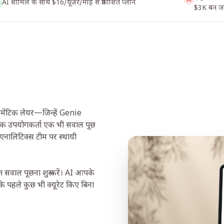
AI शामिल के साथ $16/यूज़र/माह से प्रकाशित प्लान
$3K बन जा
िमेंटिक लेयर—जिन्हें Genie
िक उपयोगकर्ता एक भी सवाल पूछ
नालिटिक्स टीम पर स्थायी
 सवाल पूछना शुरू करें। AI आपके
 पहले कुछ भी क्यूरेट किए बिना