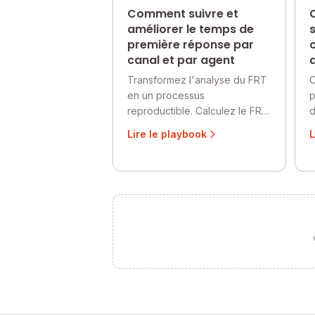
Comment suivre et
améliorer le temps de
première réponse par
canal et par agent
Transformez l'analyse du FRT
C
en un processus
p
reproductible. Calculez le FRT
d
par ticket, classez les agents
s
Lire le playbook
L
par taux de non-respect,
f
exécutez des scénarios
Q
hypothétiques et produisez un
s
rapport prêt pour le QBR que
t
votre équipe peut exploiter
A
chaque semaine.
r