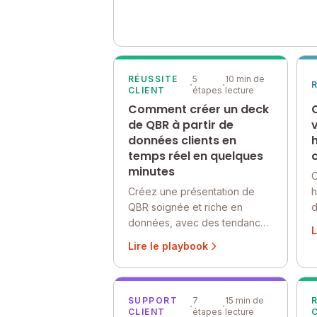
RÉUSSITE
5
10 min de
·
·
CLIENT
étapes
lecture
Comment créer un deck
de QBR à partir de
données clients en
temps réel en quelques
minutes
C
Créez une présentation de
h
QBR soignée et riche en
d
données, avec des tendances
a
L
d'utilisation, des indicateurs de
c
Lire le playbook
santé, l'historique du support
l
et le contexte de
l
renouvellement, sans extraire
p
manuellement les données de
SUPPORT
7
15 min de
·
·
CLIENT
étapes
lecture
plusieurs systèmes.