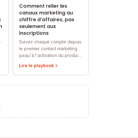
Comment relier les
canaux marketing au
g
chiffre d'affaires, pas
n
seulement aux
inscriptions
s
Suivez chaque compte depuis
le premier contact marketing
jusqu'à l'activation du produit
et au chiffre d'affaires
Lire le playbook
réellement encaissé. Reliez
HubSpot, Amplitude et Stripe
dans Querri pour classer les
canaux selon les revenus
qu'ils génèrent vraiment.
.