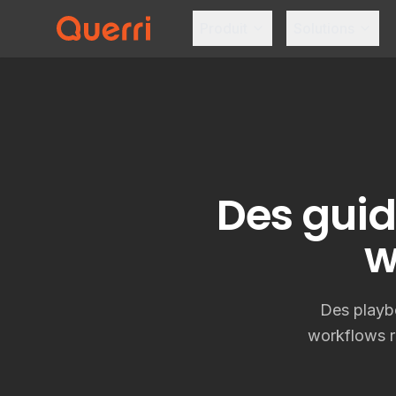
Produit
Solutions
Skip to content
Des guid
w
Des playb
workflows ré