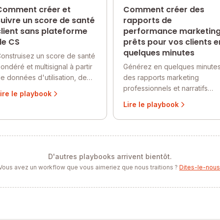
Comment créer et
Comment créer des
suivre un score de santé
rapports de
client sans plateforme
performance marketin
de CS
prêts pour vos clients e
quelques minutes
onstruisez un score de santé
ondéré et multisignal à partir
Générez en quelques minute
e données d'utilisation, de
des rapports marketing
upport, de CRM et de
professionnels et narratifs
ire le playbook
acturation — calculé dans
pour vos clients, avec des
Lire le playbook
uerri, actualisé chaque
données multicanales, des
emaine et visible dans un
insights de performance et
ableau de bord partagé.
des recommandations
ucun Gainsight ni ChurnZero
stratégiques grâce à l'IA
equis.
conversationnelle de Querri.
D'autres playbooks arrivent bientôt.
Vous avez un workflow que vous aimeriez que nous traitions ?
Dites-le-nous