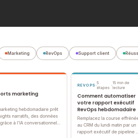
Marketing
RevOps
Support client
Réuss
5
15 min de
·
·
REVOPS
étapes
lecture
orts marketing
Comment automatiser
votre rapport exécutif
RevOps hebdomadaire
marketing hebdomadaire prêt
sights narratifs, des données
Remplacez la course effréné
 grâce à l'IA conversationnelle
au CRM du lundi matin par un
rapport exécutif de pipeline e