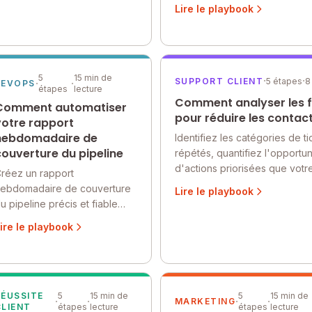
de prévisions automatisé et
Lire le playbook
toujours à jour. Créez-le une
fois dans Querri, puis livrez-l
ponctuellement chaque
semaine.
5
15 min de
·
·
SUPPORT CLIENT
5 étapes
8
·
·
REVOPS
étapes
lecture
Comment analyser les f
Comment automatiser
pour réduire les contac
votre rapport
hebdomadaire de
Identifiez les catégories de t
couverture du pipeline
répétés, quantifiez l'opportu
d'actions priorisées que votre
réez un rapport
ebdomadaire de couverture
Lire le playbook
u pipeline précis et fiable
vec Querri, couvrant la
ire le playbook
onnexion des données CRM,
e nettoyage des données,
'analyse de couverture et la
résentation exécutive.
RÉUSSITE
5
15 min de
5
15 min de
·
·
·
·
MARKETING
CLIENT
étapes
lecture
étapes
lecture