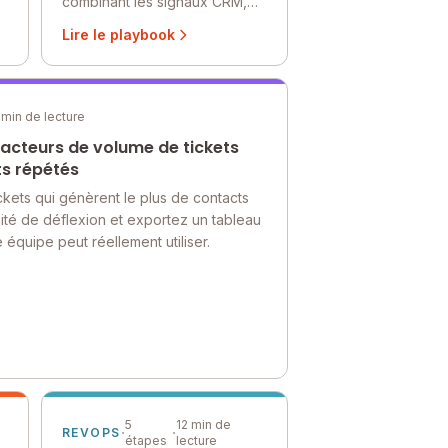
combinant les signaux CRM,
d'utilisation, de support et
Lire le playbook
e
d'engagement au même
endroit. Un guide étape par
étape pour construire un
système d'alerte précoce
 min de lecture
multisource.
acteurs de volume de tickets
ts répétés
ickets qui génèrent le plus de contacts
nité de déflexion et exportez un tableau
 équipe peut réellement utiliser.
5
12 min de
·
·
REVOPS
étapes
lecture