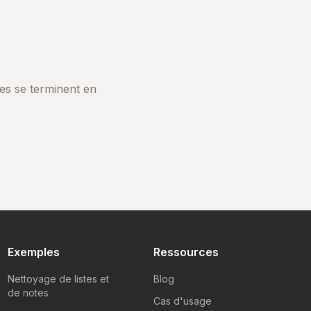
des se terminent en
Exemples
Ressources
Nettoyage de listes et
Blog
de notes
Cas d'usage