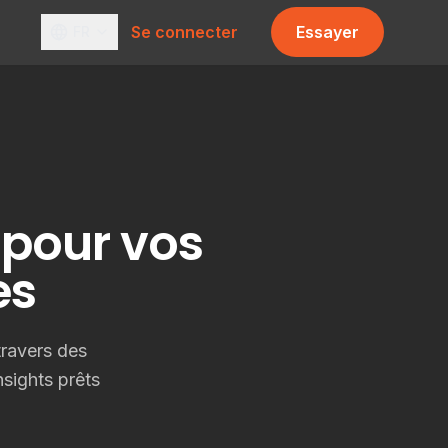
Se connecter
Essayer
FR
 pour vos
es
ravers des
nsights prêts