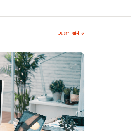
Querri खोलें →