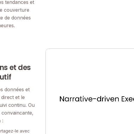
les tendances et
de couverture
ste de données
heures.
ns et des
utif
os données et
direct et le
ivi continu. Ou
t convaincante,
 :
artagez-le avec