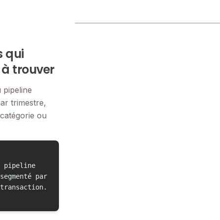
s qui
 à trouver
 pipeline
r trimestre,
 catégorie ou
 pipeline
segmenté par
transaction.