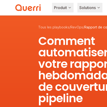
Produit
Solutions
Skip to content
Tous les playbooks
/
RevOps
/
Rapport de co
Comment
automatise
votre rappor
hebdomada
de couvertu
pipeline