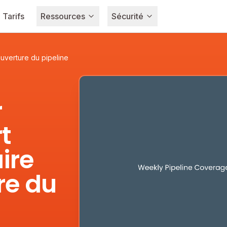
Tarifs
Ressources
Sécurité
uverture du pipeline
r
t
ire
re du