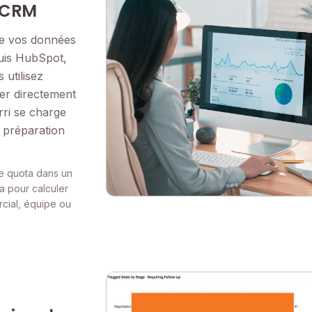
 CRM
de vos données
puis HubSpot,
 utilisez
r directement
rri se charge
 préparation
de quota dans un
ra pour calculer
cial, équipe ou