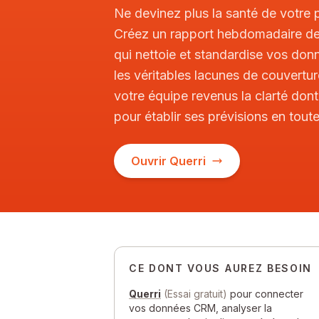
Ne devinez plus la santé de votre p
Créez un rapport hebdomadaire de
qui nettoie et standardise vos don
les véritables lacunes de couvertu
votre équipe revenus la clarté dont
pour établir ses prévisions en tout
Ouvrir Querri
CE DONT VOUS AUREZ BESOIN
Querri
(Essai gratuit)
pour connecter
vos données CRM, analyser la