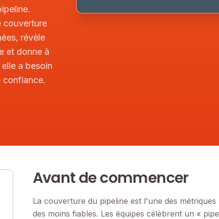
ipeline.
 couverture
nées, révèle
re et donne à
 elle a besoin
e confiance.
Avant de commencer
La couverture du pipeline est l'une des métriques 
des moins fiables. Les équipes célèbrent un « pipe