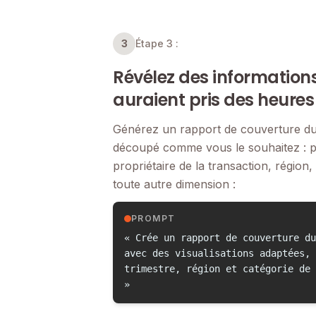
3
Étape 3 :
Révélez des information
auraient pris des heures
Générez un rapport de couverture du
découpé comme vous le souhaitez : pa
propriétaire de la transaction, région,
toute autre dimension :
PROMPT
« Crée un rapport de couverture du
avec des visualisations adaptées, 
trimestre, région et catégorie de 
»