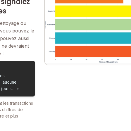
 signalez
es
ettoyage ou
 vous pouvez le
 pouvez aussi
i ne devraient
 :
es
 aucune
jours. »
t les transactions
 chiffres de
re et plus