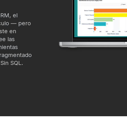
CRM, el
lculo — pero
ste en
ee las
mientas
 fragmentado
. Sin SQL.