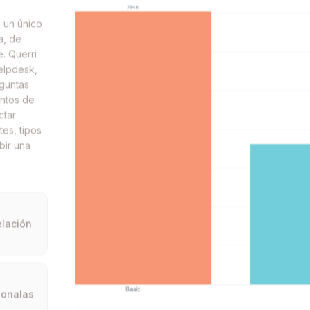
 un único
a, de
. Querri
elpdesk,
guntas
untos de
ctar
es, tipos
bir una
elación
cionalas