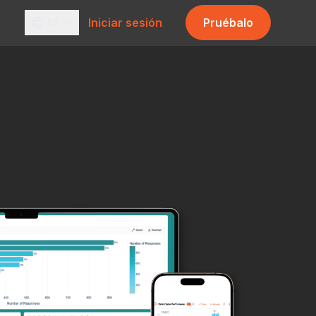
Iniciar sesión
Pruébalo
ES