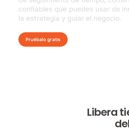
confiables que puedes usar de in
la estrategia y guiar el negocio.
Pruébalo gratis
Solicitar una demo
Libera t
de