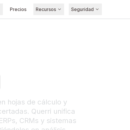
Precios
Recursos
Seguridad
d
n hojas de cálculo y
ertadas. Querri unifica
 ERPs, CRMs y sistemas
iéndolos en análisis