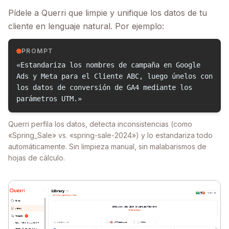
Pídele a Querri que limpie y unifique los datos de tu
cliente en lenguaje natural. Por ejemplo:
PROMPT
«Estandariza los nombres de campaña en Google
Ads y Meta para el Cliente ABC, luego únelos con
los datos de conversión de GA4 mediante los
parámetros UTM.»
Querri perfila los datos, detecta inconsistencias (como
«Spring_Sale» vs. «spring-sale-2024») y lo estandariza todo
automáticamente. Sin limpieza manual, sin malabarismos de
hojas de cálculo.