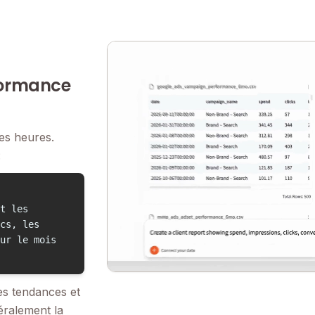
formance
des heures.
:
t les
cs, les
ur le mois
les tendances et
éralement la