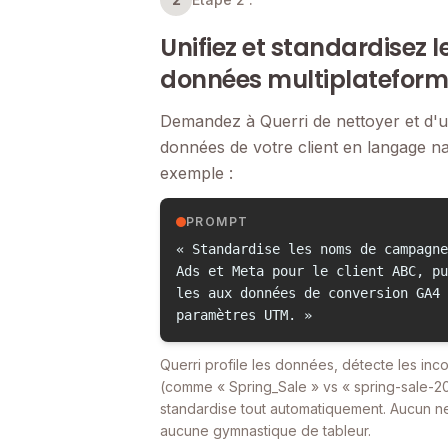
Unifiez et standardisez l
données multiplatefor
Demandez à Querri de nettoyer et d'un
données de votre client en langage na
exemple :
PROMPT
« Standardise les noms de campagne
Ads et Meta pour le client ABC, pu
les aux données de conversion GA4 
paramètres UTM. »
Querri profile les données, détecte les in
(comme « Spring_Sale » vs « spring-sale-2
standardise tout automatiquement. Aucun n
aucune gymnastique de tableur.