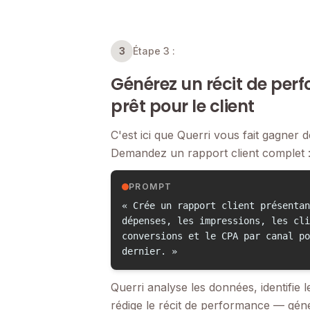
3
Étape 3 :
Générez un récit de per
prêt pour le client
C'est ici que Querri vous fait gagner 
Demandez un rapport client complet 
PROMPT
« Crée un rapport client présentan
dépenses, les impressions, les cli
conversions et le CPA par canal po
dernier. »
Querri analyse les données, identifie 
rédige le récit de performance — gén