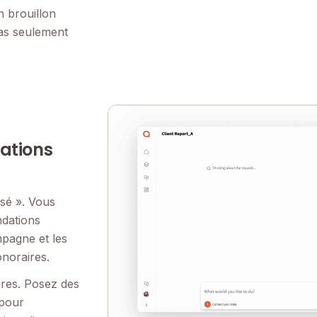
n brouillon
pas seulement
ations
ssé ». Vous
ndations
mpagne et les
onoraires.
ires. Posez des
 pour