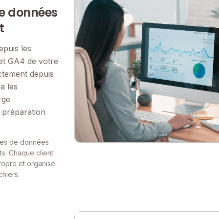
de données
t
puis les
et GA4 de votre
ectement depuis
a les
rge
 préparation
ces de données
cts. Chaque client
ropre et organisé
hiers.