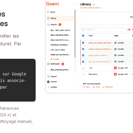
es
mes
ifier les
turel. Par
 sur Google
is associe-
par
cohérences
024 ») et
ettoyage manuel,