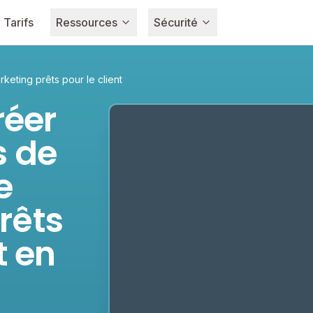
Tarifs
Ressources
Sécurité
keting prêts pour le client
éer
s de
e
rêts
t en