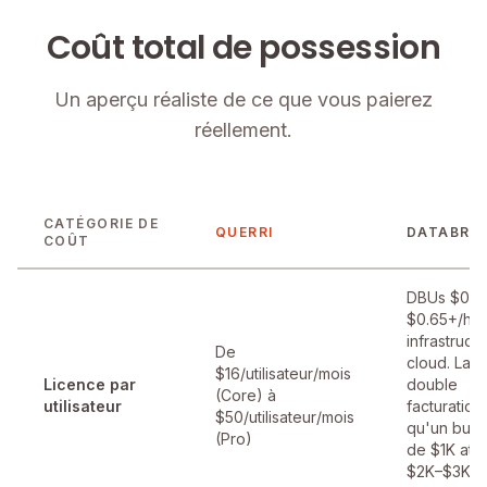
Coût total de possession
Un aperçu réaliste de ce que vous paierez
réellement.
CATÉGORIE DE
QUERRI
DATABRI
COÛT
DBUs $0.0
$0.65+/h +
infrastruct
De
cloud. La
$16/utilisateur/mois
Licence par
double
(Core) à
utilisateur
facturation 
$50/utilisateur/mois
qu'un bud
(Pro)
de $1K atte
$2K–$3K a