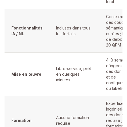
total
Genie exig
des couch
Fonctionnalités
Incluses dans tous
sémantiqu
IA / NL
les forfaits
curées ; lim
de débit d
20 QPM
4–8 semai
d'ingénieri
Libre-service, prêt
des donné
Mise en œuvre
en quelques
et de
minutes
configurati
du lakeho
Expertise 
ingénierie
des donné
Aucune formation
Formation
requise ;
requise
formation à