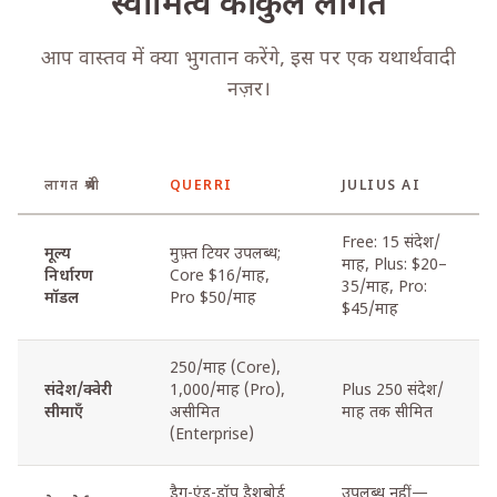
स्वामित्व की कुल लागत
आप वास्तव में क्या भुगतान करेंगे, इस पर एक यथार्थवादी
नज़र।
लागत श्रेणी
QUERRI
JULIUS AI
Free: 15 संदेश/
मूल्य
मुफ़्त टियर उपलब्ध;
माह, Plus: $20–
निर्धारण
Core $16/माह,
35/माह, Pro:
मॉडल
Pro $50/माह
$45/माह
250/माह (Core),
संदेश/क्वेरी
1,000/माह (Pro),
Plus 250 संदेश/
सीमाएँ
असीमित
माह तक सीमित
(Enterprise)
ड्रैग-एंड-ड्रॉप डैशबोर्ड
उपलब्ध नहीं—