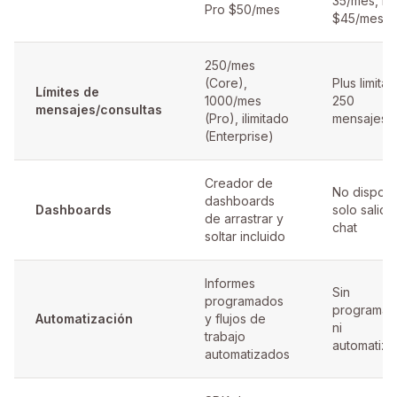
35/mes, Pr
Pro $50/mes
$45/mes
250/mes
(Core),
Plus limita
Límites de
1000/mes
250
mensajes/consultas
(Pro), ilimitado
mensajes/
(Enterprise)
Creador de
No disponi
dashboards
Dashboards
solo salida
de arrastrar y
chat
soltar incluido
Informes
Sin
programados
programac
Automatización
y flujos de
ni
trabajo
automatiza
automatizados