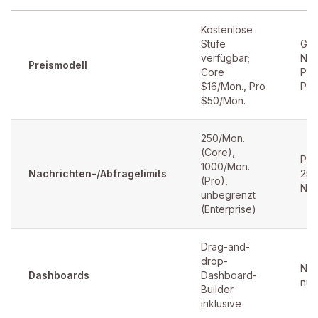
Kostenlose
Stufe
Grat
verfügbar;
Nac
Preismodell
Core
Plu
$16/Mon., Pro
Pro
$50/Mon.
250/Mon.
(Core),
Plu
1000/Mon.
Nachrichten-/Abfragelimits
250
(Pro),
Nac
unbegrenzt
(Enterprise)
Drag-and-
drop-
Nic
Dashboards
Dashboard-
nur
Builder
inklusive