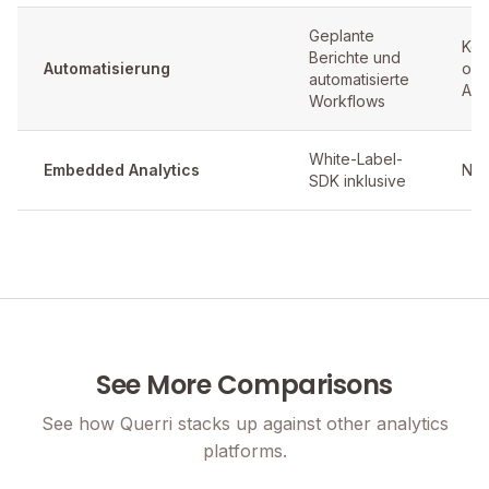
Geplante
Kei
Berichte und
Automatisierung
ode
automatisierte
Aut
Workflows
White-Label-
Embedded Analytics
Nic
SDK inklusive
See More Comparisons
See how Querri stacks up against other analytics
platforms.