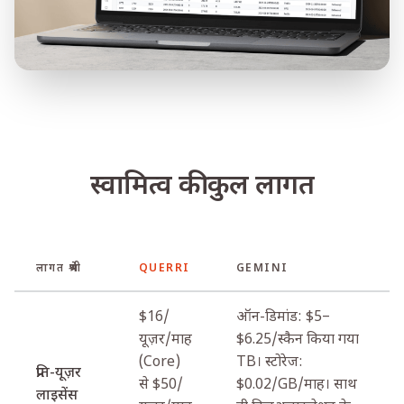
स्वामित्व की कुल लागत
लागत श्रेणी
QUERRI
GEMINI
$16/
ऑन-डिमांड: $5–
यूज़र/माह
$6.25/स्कैन किया गया
(Core)
TB। स्टोरेज:
प्रति-यूज़र
से $50/
$0.02/GB/माह। साथ
लाइसेंस