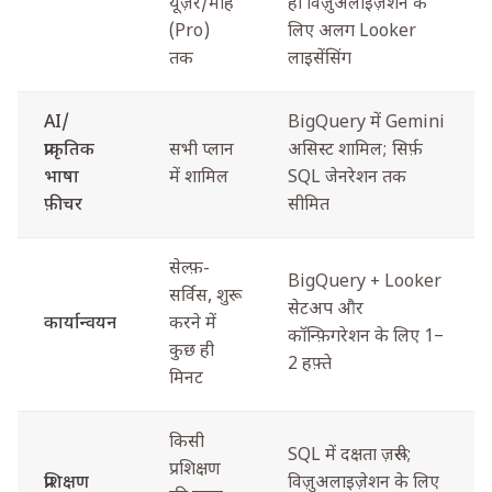
यूज़र/माह
ही विज़ुअलाइज़ेशन के
(Pro)
लिए अलग Looker
तक
लाइसेंसिंग
AI/
BigQuery में Gemini
प्राकृतिक
सभी प्लान
असिस्ट शामिल; सिर्फ़
भाषा
में शामिल
SQL जेनरेशन तक
फ़ीचर
सीमित
सेल्फ़-
BigQuery + Looker
सर्विस, शुरू
सेटअप और
कार्यान्वयन
करने में
कॉन्फ़िगरेशन के लिए 1–
कुछ ही
2 हफ़्ते
मिनट
किसी
SQL में दक्षता ज़रूरी;
प्रशिक्षण
प्रशिक्षण
विज़ुअलाइज़ेशन के लिए