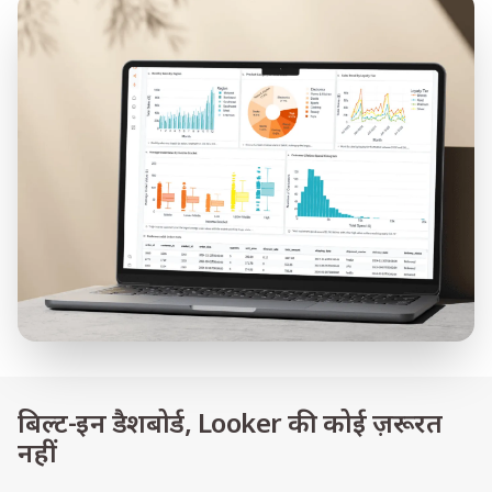
बिल्ट-इन डैशबोर्ड, Looker की कोई ज़रूरत
नहीं