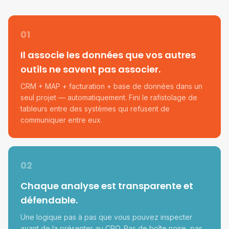
01
Il associe les données que vos autres
outils ne savent pas associer.
CRM + MAP + facturation + base de données dans un
seul projet — automatiquement. Fini le rafistolage de
tableurs entre des systèmes qui refusent de
communiquer entre eux.
02
Chaque analyse est transparente et
défendable.
Une logique pas à pas que vous pouvez inspecter
avant de la présenter au CRO. Pas de boîte noire, pas