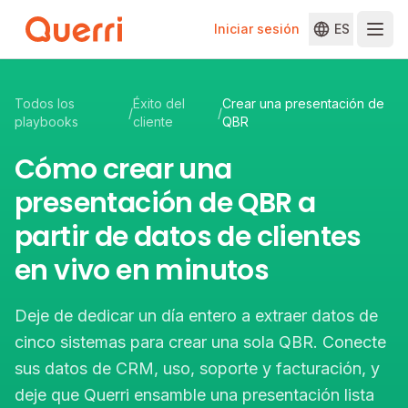
Iniciar sesión
ES
Skip to content
Todos los
Éxito del
Crear una presentación de
/
/
playbooks
cliente
QBR
Cómo crear una
presentación de QBR a
partir de datos de clientes
en vivo en minutos
Deje de dedicar un día entero a extraer datos de
cinco sistemas para crear una sola QBR. Conecte
sus datos de CRM, uso, soporte y facturación, y
deje que Querri ensamble una presentación lista