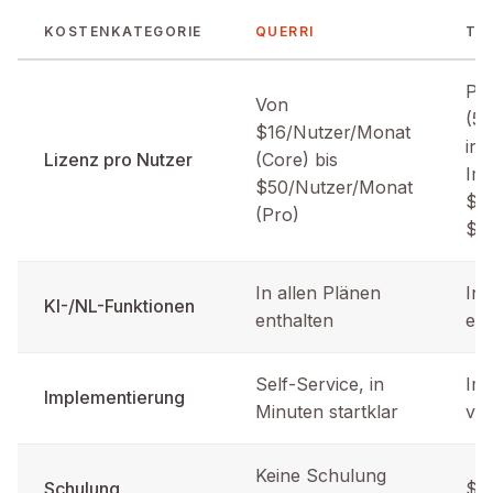
KOSTENKATEGORIE
QUERRI
TE
Pr
Von
(5 
$16/Nutzer/Monat
ind
Lizenz pro Nutzer
(Core) bis
Im
$50/Nutzer/Monat
$5
(Pro)
$5
In allen Plänen
In
KI-/NL-Funktionen
enthalten
ent
Self-Service, in
Im
Implementierung
Minuten startklar
vo
Keine Schulung
Schulung
$2