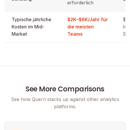
erforderlich
Typische jährliche
$2K–$6K/Jahr für
$50
Kosten im Mid-
die meisten
Im
Market
Teams
Sc
See More Comparisons
See how Querri stacks up against other analytics
platforms.