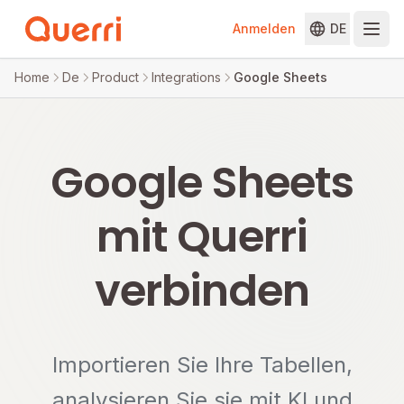
Anmelden
DE
Skip to content
Home
De
Product
Integrations
Google Sheets
Google Sheets
mit Querri
verbinden
Importieren Sie Ihre Tabellen,
analysieren Sie sie mit KI und