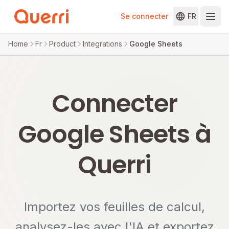
Se connecter
FR
Skip to content
Home
Fr
Product
Integrations
Google Sheets
Connecter
Google Sheets à
Querri
Importez vos feuilles de calcul,
analysez-les avec l'IA et exportez