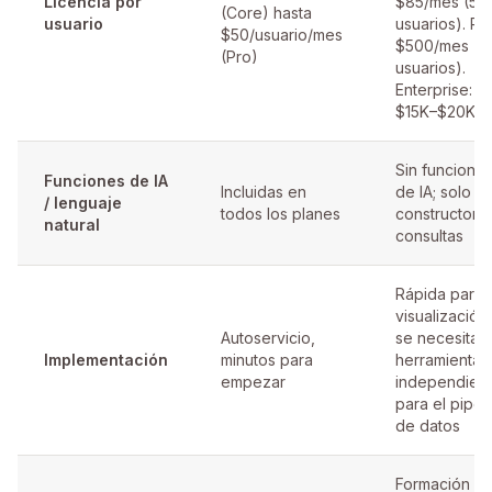
Licencia por
$85/mes (5
(Core) hasta
usuario
usuarios). Pro
$50/usuario/mes
$500/mes (1
(Pro)
usuarios).
Enterprise:
$15K–$20K/a
Sin funcione
Funciones de IA
Incluidas en
de IA; solo
/ lenguaje
todos los planes
constructor 
natural
consultas
Rápida para
visualización;
Autoservicio,
se necesitan
Implementación
minutos para
herramientas
empezar
independien
para el pipel
de datos
Formación en