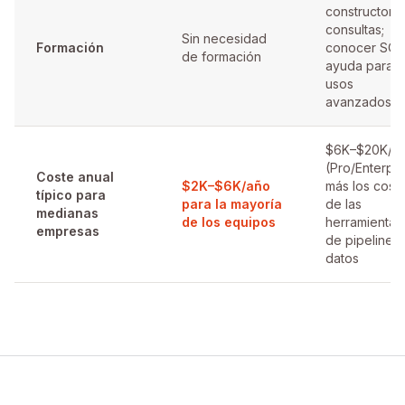
constructor 
consultas;
Sin necesidad
Formación
conocer SQL
de formación
ayuda para
usos
avanzados
$6K–$20K/a
(Pro/Enterpri
Coste anual
$2K–$6K/año
más los cost
típico para
para la mayoría
de las
medianas
de los equipos
herramientas
empresas
de pipeline 
datos