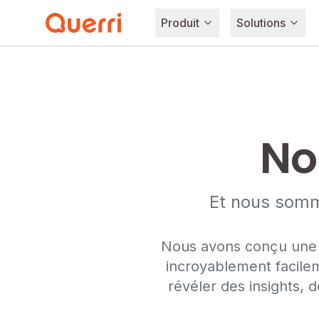
Produit
Solutions
Skip to content
No
Et nous somme
Nous avons conçu une p
incroyablement facile
révéler des insights,