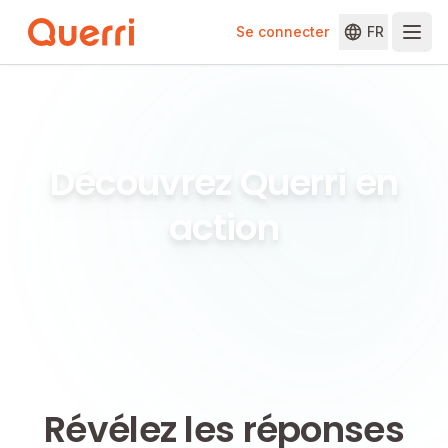
Se connecter
FR
Skip to content
Découvrez Querri en
action
Révélez les réponses