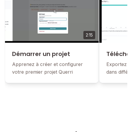
2:15
Démarrer un projet
Télécha
Apprenez à créer et configurer
Exportez vo
votre premier projet Querri
dans différ