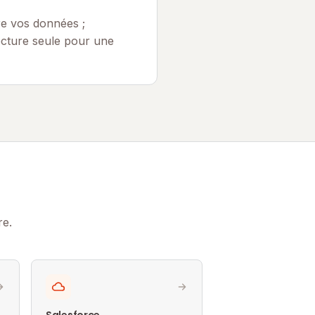
re vos données ;
ecture seule pour une
re.