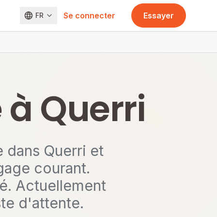
Se connecter
Essayer
FR
 à Querri
 dans Querri et
gage courant.
té. Actuellement
e d'attente.