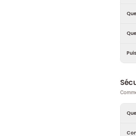
Que
Que
Pui
Sécu
Commen
Que
Com