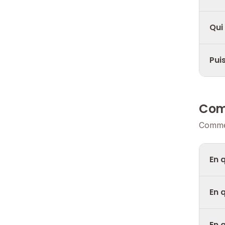
Qui
Pui
Com
Commen
En 
En 
En 