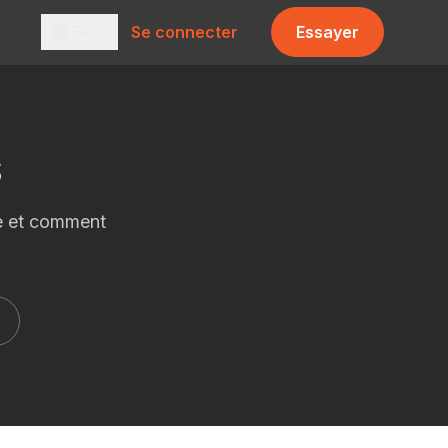
Se connecter
Essayer
FR
s
nne et comment