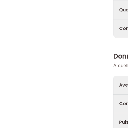
Que
Com
Donn
À quel
Ave
Com
Pui