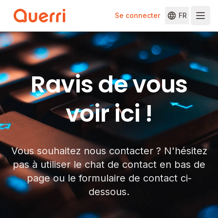
Se connecter
FR
Skip to content
Ravis de vous
voir ici !
Vous souhaitez nous contacter ? N'hésitez
pas à utiliser le chat de contact en bas de
page ou le formulaire de contact ci-
dessous.