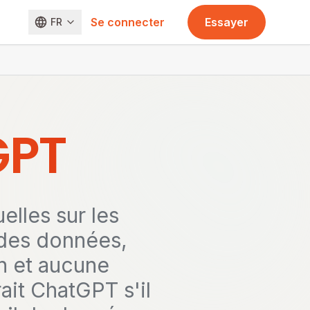
Se connecter
Essayer
FR
GPT
elles sur les
 des données,
n et aucune
ait ChatGPT s'il