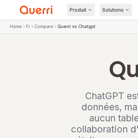
Produit
Solutions
Skip to content
Home
Fr
Compare
Querri vs Chatgpt
Qu
ChatGPT est 
données, mai
aucun tabl
collaboration d