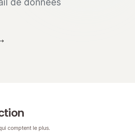
vail de données
ction
i comptent le plus.