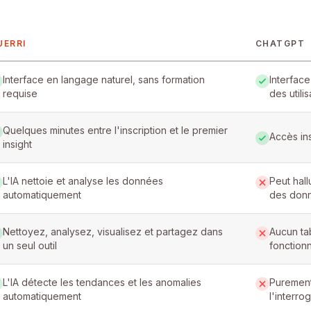
UERRI
CHATGPT
erri and ChatGPT
Interface en langage naturel, sans formation
Interface
requise
des utili
Quelques minutes entre l'inscription et le premier
Accès in
insight
L'IA nettoie et analyse les données
Peut hall
automatiquement
des don
Nettoyez, analysez, visualisez et partagez dans
Aucun tab
un seul outil
fonction
L'IA détecte les tendances et les anomalies
Purement
automatiquement
l'interro