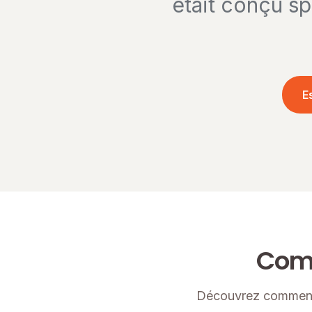
était conçu sp
E
Comp
Découvrez comment 