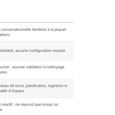
 conversationnelle familière à la plupart
sateurs
stantané, aucune configuration requise
uciner ; aucune validation ni nettoyage
nées
leau de bord, planification, ingestion ni
nalité d'équipe
 réactif : ne répond que lorsqu'on
ge