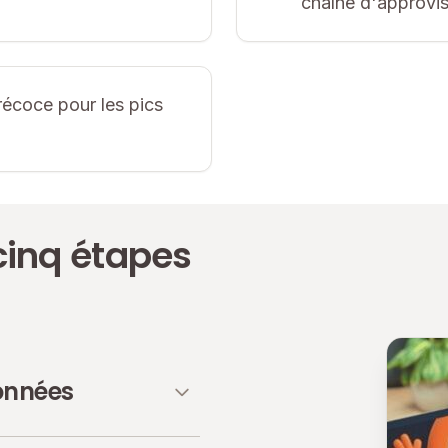
chaîne d'approvi
récoce pour les pics
inq étapes
onnées