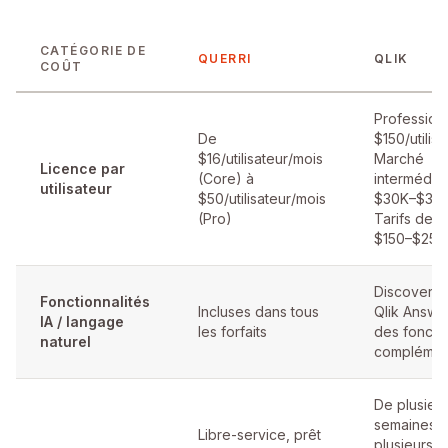
CATÉGORIE DE
QUERRI
QLIK
COÛT
Professiona
De
$150/utilis
$16/utilisateur/mois
Marché
Licence par
(Core) à
intermédiai
utilisateur
$50/utilisateur/mois
$30K–$300
(Pro)
Tarifs de co
$150–$250
Discovery 
Fonctionnalités
Incluses dans tous
Qlik Answe
IA / langage
les forfaits
des fonctio
naturel
complémen
De plusieu
semaines à
Libre-service, prêt
plusieurs m