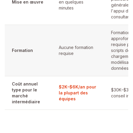
Mise en œuvre
en quelques
généralem
minutes
l'appui de
consultants
Formation
approfond
requise po
Aucune formation
Formation
scripts de
requise
chargement
modélisati
données
Coût annuel
$2K–$6K/an pour
type pour le
$30K–$300
la plupart des
marché
conseil inc
équipes
intermédiaire